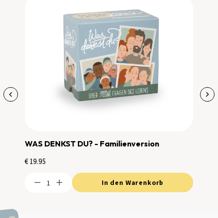
WAS DENKST DU? - Familienversion
Normaler
€ 19.95
Preis
In den Warenkorb
−
+