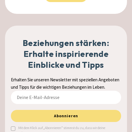
Beziehungen stärken:
Erhalte inspirierende
Einblicke und Tipps
Erhalten Sie unseren Newsletter mit speziellen Angeboten
und Tipps für die wichtigen Beziehungen im Leben.
DEINE
ABONNIEREN
E-
MAIL-
ADRESSE
Abonnieren
Mit dem Klick auf „Abonnieren“ stimmst du zu, dass wir deine